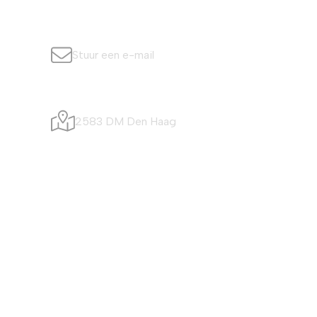
info@simonisvis.nl
Stuur een e-mail
Visafslagweg 20
2583 DM Den Haag