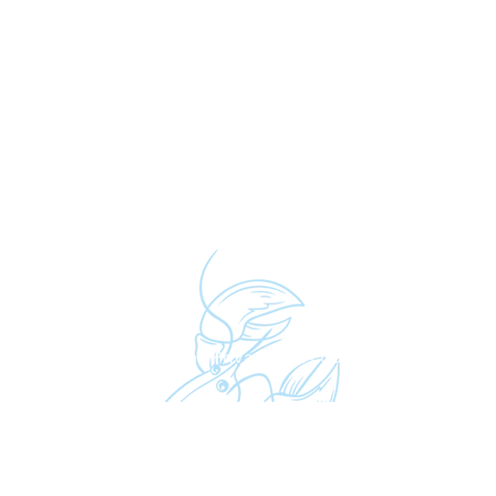
Simonis.
Algemene voorwaarden
|
Privacy- en cookieverklaring
| © V
Website
&
Webshop
:
Inventica