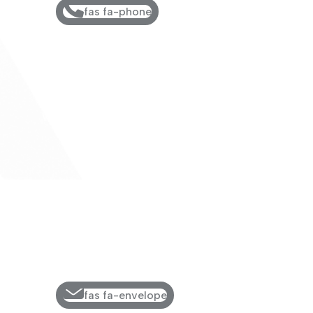
fas fa-phone
Bel ons
+31 (0)70 350 0042
We helpen u graag verder
fas fa-envelope