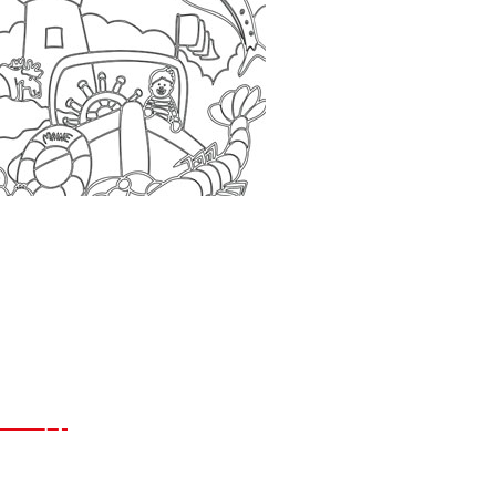
Simonis
Al generaties lang dé plek voor de lekkerste verse vis.