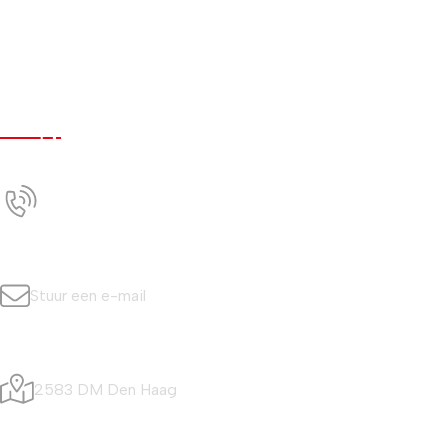
Werken bij
Nieuws
Contact
Contact
+31 (0)70 350 0042
Bel ons
info@simonisvis.nl
Stuur een e-mail
Visafslagweg 20
2583 DM Den Haag