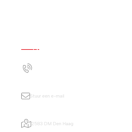
Contact
+31 (0)70 350 0042
Bel ons
info@simonisvis.nl
Stuur een e-mail
Visafslagweg 20
2583 DM Den Haag