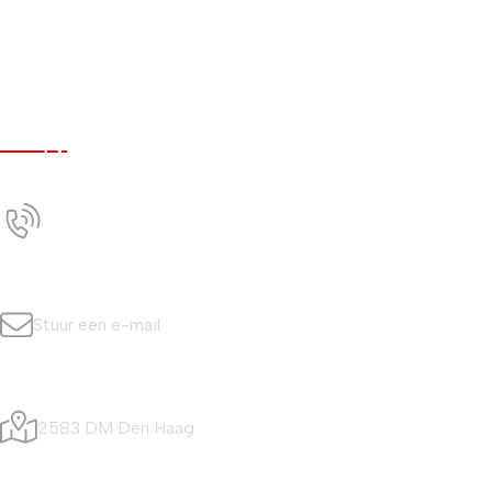
Werken bij
Nieuws
Contact
Contact
+31 (0)70 350 0042
Bel ons
info@simonisvis.nl
Stuur een e-mail
Visafslagweg 20
2583 DM Den Haag