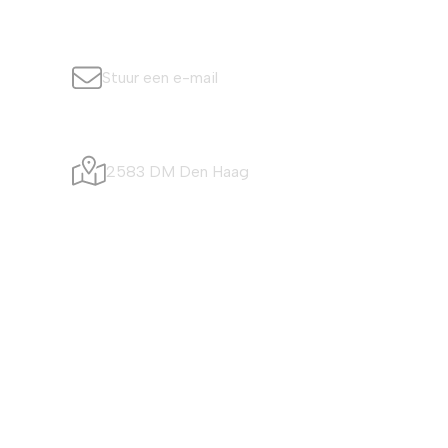
info@simonisvis.nl
Stuur een e-mail
Visafslagweg 20
2583 DM Den Haag