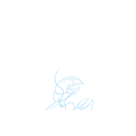
Simonis.
Algemene voorwaarden
|
Privacy- en cookieverklaring
| © V
Website
&
Webshop
:
Inventica