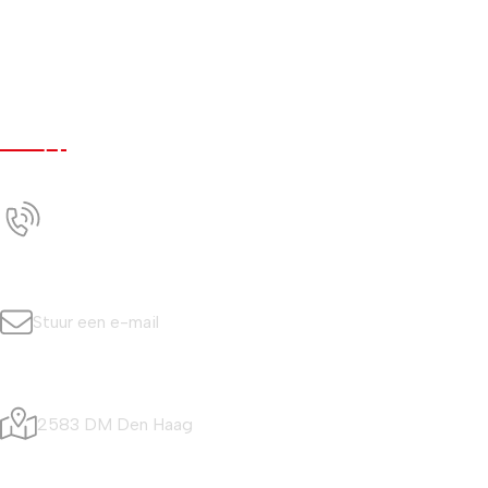
Werken bij
Nieuws
Contact
Contact
+31 (0)70 350 0042
Bel ons
info@simonisvis.nl
Stuur een e-mail
Visafslagweg 20
2583 DM Den Haag