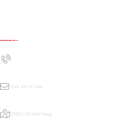
Werken bij
Nieuws
Contact
Contact
+31 (0)70 350 0042
Bel ons
info@simonisvis.nl
Stuur een e-mail
Visafslagweg 20
2583 DM Den Haag