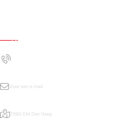
Werken bij
Nieuws
Contact
Contact
+31 (0)70 350 0042
Bel ons
info@simonisvis.nl
Stuur een e-mail
Visafslagweg 20
2583 DM Den Haag