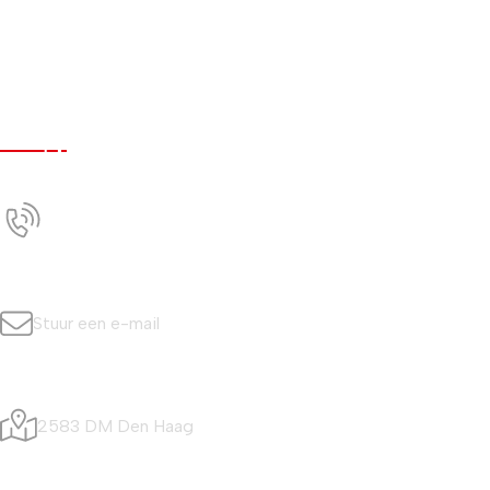
Werken bij
Nieuws
Contact
Contact
+31 (0)70 350 0042
Bel ons
info@simonisvis.nl
Stuur een e-mail
Visafslagweg 20
2583 DM Den Haag