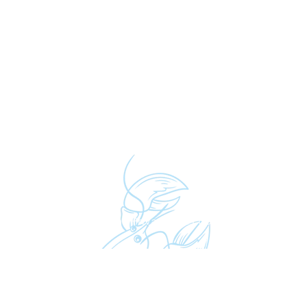
Simonis.
Algemene voorwaarden
|
Privacy- en cookieverklaring
| © V
Website
&
Webshop
:
Inventica