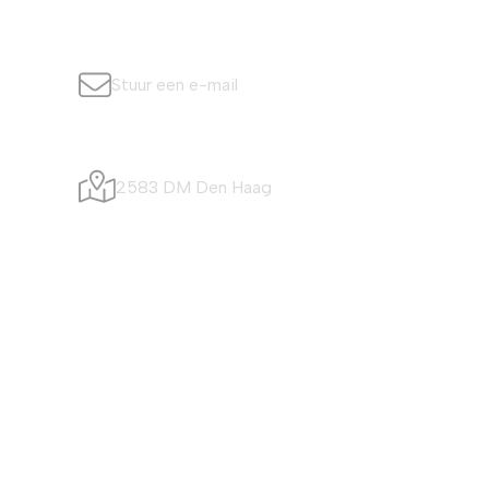
info@simonisvis.nl
Stuur een e-mail
Visafslagweg 20
2583 DM Den Haag