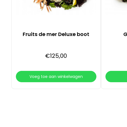
Fruits de mer Deluxe boot
G
€
125
,00
Voeg toe aan winkelwagen