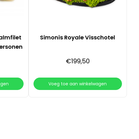
almfilet
Simonis Royale Visschotel
 personen
€
199
,50
agen
Voeg toe aan winkelwagen