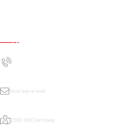
Werken bij
Nieuws
Contact
Contact
+31 (0)70 350 0042
Bel ons
info@simonisvis.nl
Stuur een e-mail
Visafslagweg 20
2583 DM Den Haag