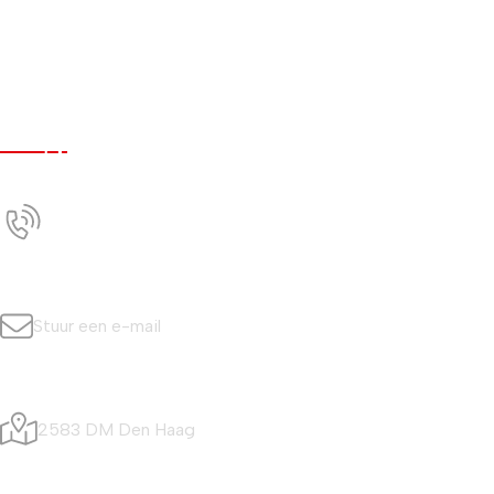
Werken bij
Nieuws
Contact
Contact
+31 (0)70 350 0042
Bel ons
info@simonisvis.nl
Stuur een e-mail
Visafslagweg 20
2583 DM Den Haag