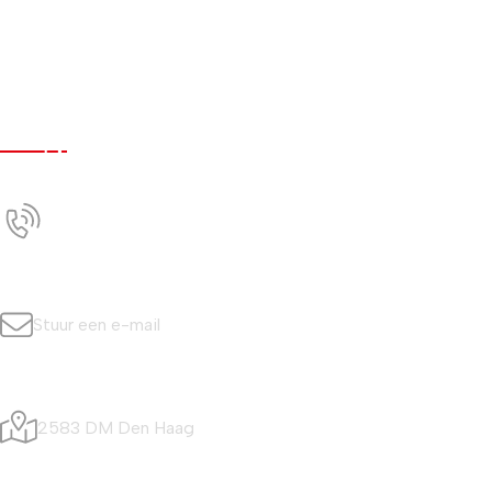
Werken bij
Nieuws
Contact
Contact
+31 (0)70 350 0042
Bel ons
info@simonisvis.nl
Stuur een e-mail
Visafslagweg 20
2583 DM Den Haag