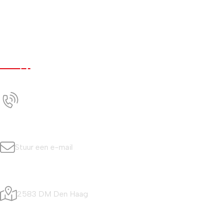
Werken bij
Nieuws
Contact
Contact
+31 (0)70 350 0042
Bel ons
info@simonisvis.nl
Stuur een e-mail
Visafslagweg 20
2583 DM Den Haag