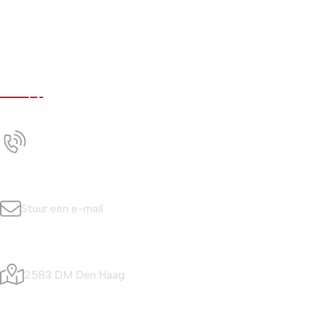
Werken bij
Nieuws
Contact
Contact
+31 (0)70 350 0042
Bel ons
info@simonisvis.nl
Stuur een e-mail
Visafslagweg 20
2583 DM Den Haag