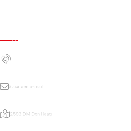
Werken bij
Nieuws
Contact
Contact
+31 (0)70 350 0042
Bel ons
info@simonisvis.nl
Stuur een e-mail
Visafslagweg 20
2583 DM Den Haag