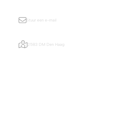
info@simonisvis.nl
Stuur een e-mail
Visafslagweg 20
2583 DM Den Haag