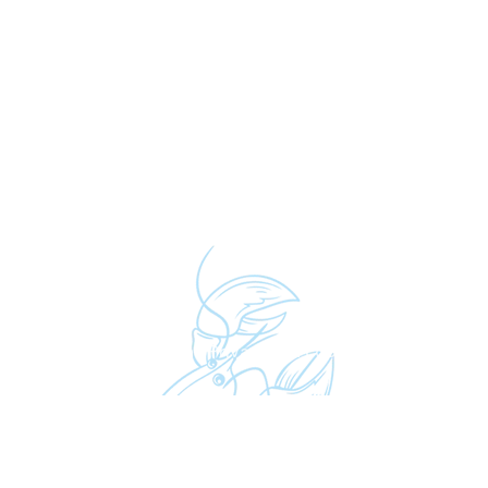
Simonis.
Algemene voorwaarden
|
Privacy- en cookieverklaring
| © V
Website
&
Webshop
:
Inventica