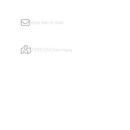
info@simonisvis.nl
Stuur een e-mail
Visafslagweg 20
2583 DM Den Haag