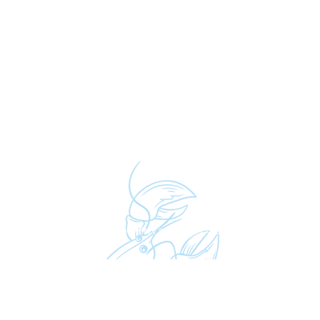
Simonis.
Algemene voorwaarden
|
Privacy- en cookieverklaring
| © V
Website
&
Webshop
:
Inventica