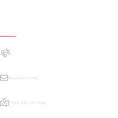
Werken bij
Nieuws
Contact
Contact
+31 (0)70 350 0042
Bel ons
info@simonisvis.nl
Stuur een e-mail
Visafslagweg 20
2583 DM Den Haag