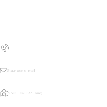
Werken bij
Nieuws
Contact
Contact
+31 (0)70 350 0042
Bel ons
info@simonisvis.nl
Stuur een e-mail
Visafslagweg 20
2583 DM Den Haag