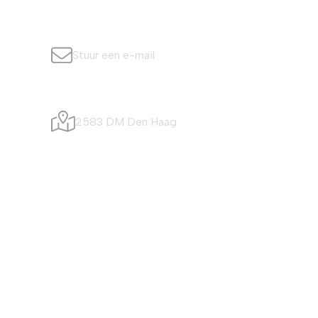
info@simonisvis.nl
Stuur een e-mail
Visafslagweg 20
2583 DM Den Haag