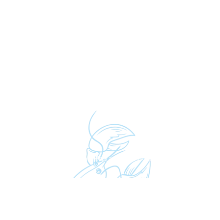
Simonis.
Algemene voorwaarden
|
Privacy- en cookieverklaring
| © V
Website
&
Webshop
:
Inventica