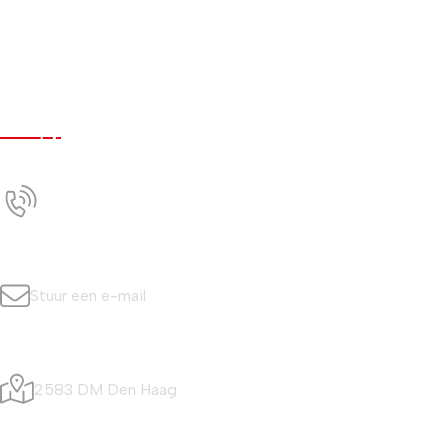
Werken bij
Nieuws
Contact
Contact
+31 (0)70 350 0042
Bel ons
info@simonisvis.nl
Stuur een e-mail
Visafslagweg 20
2583 DM Den Haag