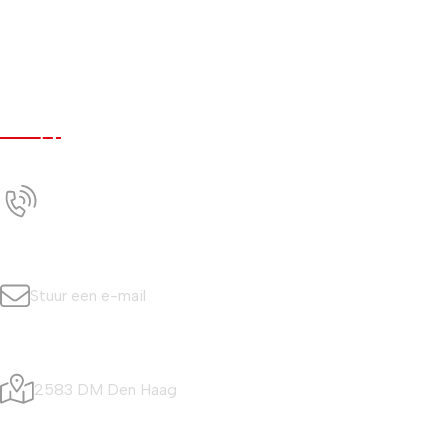
Werken bij
Nieuws
Contact
Contact
+31 (0)70 350 0042
Bel ons
info@simonisvis.nl
Stuur een e-mail
Visafslagweg 20
2583 DM Den Haag