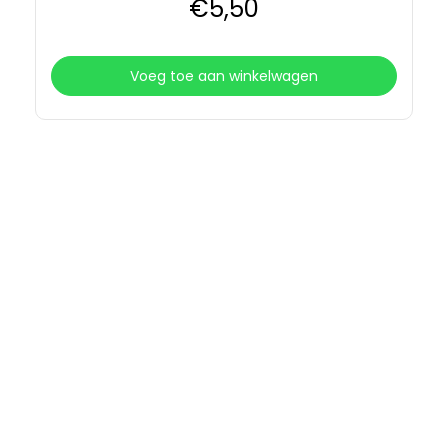
€
5
,50
Voeg toe aan winkelwagen