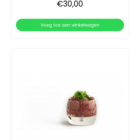
€
30
,00
Voeg toe aan winkelwagen
Details