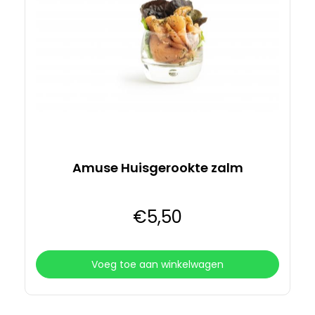
Amuse Huisgerookte zalm
€
5
,50
Voeg toe aan winkelwagen