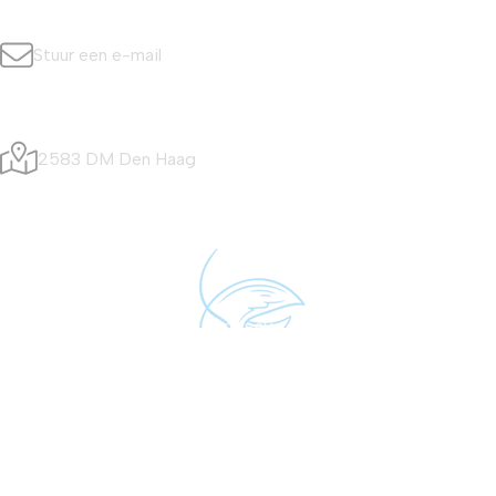
info@simonisvis.nl
Stuur een e-mail
Visafslagweg 20
2583 DM Den Haag
Algemene voorwaarden
|
Privacy- en cookieverklaring
| ©
Vishandel Gebr. Simonis B.V.
Website
&
Webshop
:
Inventica